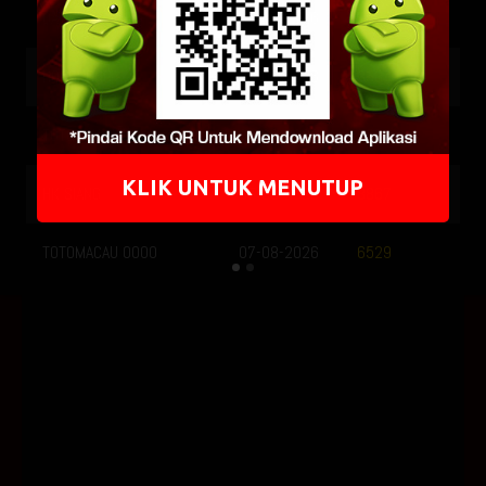
QATAR
09-05-2026
2803
HONGKONG
06-08-2026
3634
TOTO WUHAN
03-06-2026
9322
KLIK UNTUK MENUTUP
HK SIANG
07-08-2026
8867
TOTOMACAU 0000
07-08-2026
6529